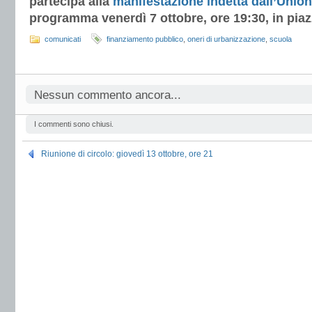
partecipa alla
manifestazione indetta dall’Unio
programma venerdì 7 ottobre, ore 19:30, in piaz
comunicati
finanziamento pubblico
,
oneri di urbanizzazione
,
scuola
Nessun commento ancora...
I commenti sono chiusi.
Riunione di circolo: giovedì 13 ottobre, ore 21