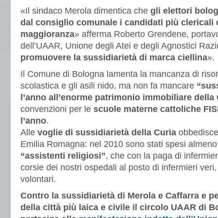
«Il sindaco Merola dimentica che
gli elettori bol
dal consiglio comunale i candidati più clericali 
maggioranza
» afferma Roberto Grendene, portav
dell’UAAR, Unione degli Atei e degli Agnostici Razi
promuovere la sussidiarietà di marca ciellina
».
Il Comune di Bologna lamenta la mancanza di risorse
scolastica e gli asili nido, ma non fa mancare
“suss
l’anno all’enorme patrimonio immobiliare della 
convenzioni per le
scuole materne cattoliche FIS
l’anno
.
Alle
voglie di sussidiarietà della Curia
obbedisce
Emilia Romagna: nel 2010 sono stati spesi almen
“assistenti religiosi”
, che con la paga di infermier
corsie dei nostri ospedali al posto di infermieri ver
volontari.
Contro la sussidiarietà di Merola e Caffarra e 
della città più laica e civile il circolo UAAR di 