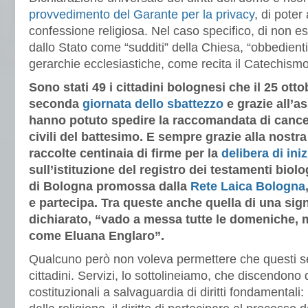
provvedimento del Garante per la privacy
, di pote
confessione religiosa. Nel caso specifico, di non es
dallo Stato come “sudditi” della Chiesa, “obbedienti
gerarchie ecclesiastiche, come recita il Catechismo
Sono stati 49 i cittadini bolognesi che il 25 ott
seconda
giornata dello sbattezzo
e grazie all’a
hanno potuto spedire la raccomandata di cancell
civili del battesimo. E sempre grazie alla nostr
raccolte centinaia di firme per la
delibera di ini
sull’istituzione del registro dei testamenti bio
di Bologna promossa dalla
Rete Laica Bologna
e partecipa. Tra queste anche quella di una sign
dichiarato, “vado a messa tutte le domeniche, m
come Eluana Englaro”.
Qualcuno però non voleva permettere che questi serv
cittadini. Servizi, lo sottolineiamo, che discendono
costituzionali a salvaguardia di diritti fondamentali: l