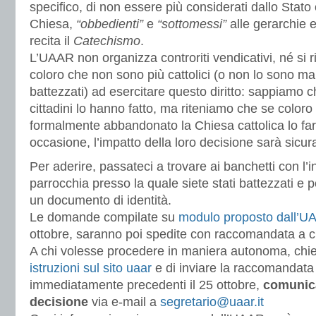
specifico, di non essere più considerati dallo Stat
Chiesa,
“obbedienti”
e
“sottomessi”
alle gerarchie 
recita il
Catechismo
.
L’UAAR non organizza controriti vendicativi, né si ri
coloro che non sono più cattolici (o non lo sono mai
battezzati) ad esercitare questo diritto: sappiamo c
cittadini lo hanno fatto, ma riteniamo che se colo
formalmente abbandonato la Chiesa cattolica lo fa
occasione, l’impatto della loro decisione sarà sicu
Per aderire, passateci a trovare ai banchetti con l’i
parrocchia presso la quale siete stati battezzati e 
un documento di identità.
Le domande compilate su
modulo proposto dall’U
ottobre, saranno poi spedite con raccomandata a cu
A chi volesse procedere in maniera autonoma, chi
istruzioni sul sito uaar
e di inviare la raccomandata 
immediatamente precedenti il 25 ottobre,
comunic
decisione
via e-mail a
segretario@uaar.it