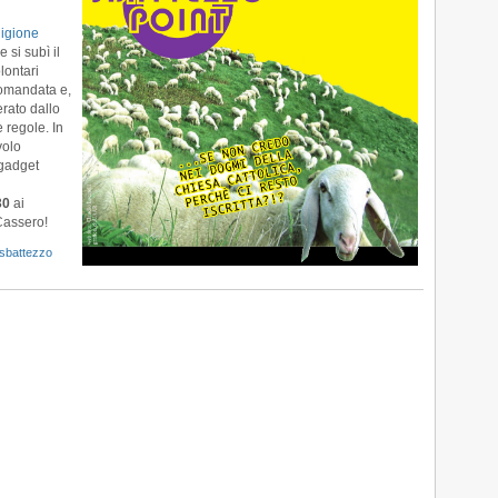
Garden
|
ligione
gio
 si subì il
29
lontari
giu
comandata e,
erato dallo
 regole. In
volo
 gadget
30
ai
 Cassero!
sbattezzo