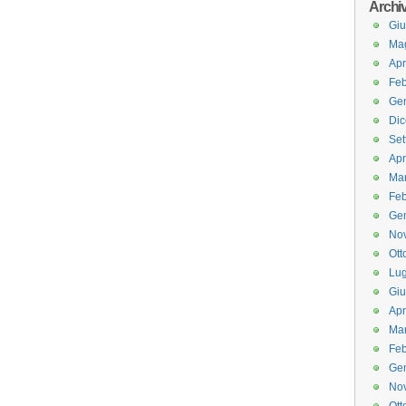
Archi
Gi
Ma
Apr
Feb
Ge
Di
Set
Apr
Ma
Feb
Ge
No
Ott
Lug
Gi
Apr
Ma
Feb
Ge
No