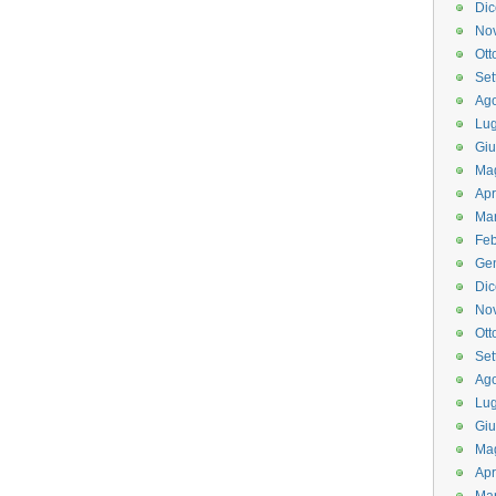
Di
No
Ott
Set
Ago
Lug
Gi
Ma
Apr
Ma
Feb
Ge
Di
No
Ott
Set
Ago
Lug
Gi
Ma
Apr