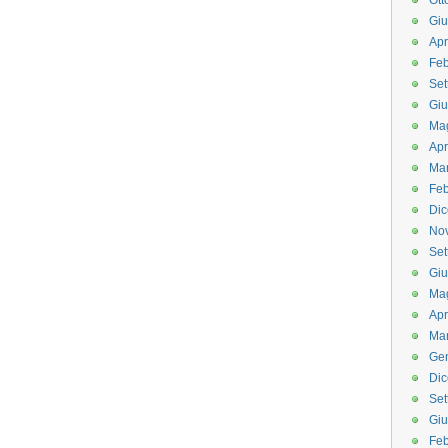
Ott
Gi
Apr
Feb
Set
Gi
Ma
Apr
Ma
Feb
Di
No
Set
Gi
Ma
Apr
Ma
Ge
Di
Set
Gi
Feb