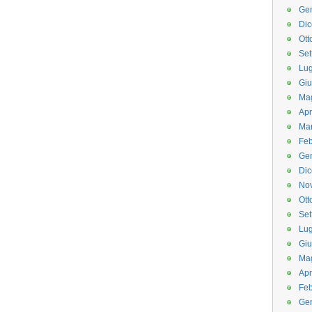
Ge
Di
Ott
Set
Lug
Gi
Ma
Apr
Ma
Feb
Ge
Di
No
Ott
Set
Lug
Gi
Ma
Apr
Feb
Ge