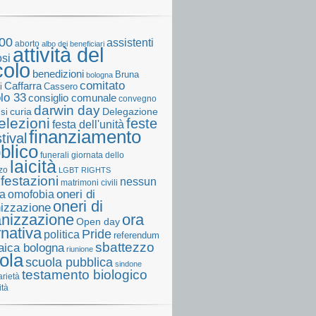
00
assistenti
aborto
albo dei beneficiari
attività del
osi
colo
benedizioni
Bruna
bologna
comitato
Caffarra
Cassero
i
olo 33
consiglio comunale
convegno
darwin day
curia
Delegazione
ssi
elezioni
feste
festa dell'unità
finanziamento
tival
blico
funerali
giornata dello
laicità
zo
LGBT RIGHTS
festazioni
nessun
matrimoni civili
a
omofobia
oneri di
oneri di
izzazione
anizzazione
ora
Open day
rnativa
Pride
politica
referendum
sbattezzo
laica bologna
riunione
ola
scuola pubblica
sindone
testamento biologico
arietà
ità