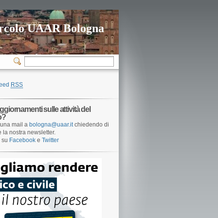
rcolo UAAR Bologna
feed
RSS
ggiornamenti sulle attività del
o?
una mail a
bologna@uaar.it
chiedendo di
e la nostra newsletter.
i su
Facebook
e
Twitter