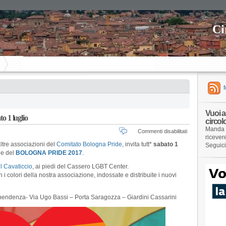
Ci
Vuoi a
to 1 luglio
circol
Manda 
su
Commenti disabilitati
ricever
Uaar
ltre associazioni del
Comitato Bologna Pride
, invita tutt*
sabato 1
Seguic
with
le del
BOLOGNA PRIDE 2017
.
Pride!
Tutt*
l Cavaticcio
, ai piedi del Cassero LGBT Center.
al
i colori della nostra associazione, indossate e distribuite i nuovi
corteo
di
sabato
pendenza- Via Ugo Bassi – Porta Saragozza – Giardini Cassarini
1
luglio