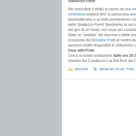
Sbattezzo Point
!
Per esercitare il diritto di uscire da una
re
omofobica
basterà dirci la parrocchia dove
pedobattesimo e al resto penseranno i vo
dello Sbattezzo Point! Spediremo la rac
nel giro di un mese, non sarai più consid
Stato un “suddito” del vescovo e delle sue
occasione del
Bologna Pride
al nostro ta
saranno inoltre disponibili in anteprima i
Uaar with Pride
.
Cerca la nostra postazione
dalle ore 20:
Giardini del Cavaticcio o al first floor del
banchetti
attività del circolo
,
Pride
,