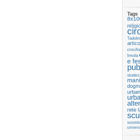
Tags
8x10
religi
cir
Tadolin
artic
crocifi
Imola
e fes
pub
sbattez
mani
dogm
urban
urb
alte
rete 
scu
sussidi
univers