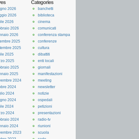
ves
Categories
ugno 2026
banchetti
ggio 2026
biblioteca
ile 2026
cinema
braio 2026
comunicati
nnaio 2026
conferenza stampa
cembre 2025
conferenze
tembre 2025
cultura
ile 2025
dibattiti
rzo 2025
enti locali
braio 2025
giornali
nnaio 2025
manifestazioni
vembre 2024
meeting
obre 2024
newsletter
lio 2024
notizie
ugno 2024
ospedali
ile 2024
petizioni
rzo 2024
presentazioni
braio 2024
radio-tv
nnaio 2024
riunioni
vembre 2023
scuola