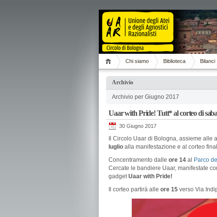
Chi siamo
Biblioteca
Bilanci
Archivio
Archivio per Giugno 2017
Uaar with Pride! Tutt* al corteo di saba
30 Giugno 2017
Il Circolo Uaar di Bologna, assieme alle a
luglio
alla manifestazione e al corteo fina
Concentramento dalle
ore 14
al
Parco de
Cercate le bandiere Uaar, manifestate con 
gadget
Uaar with Pride!
Il corteo partirà alle
ore 15
verso Via Indi