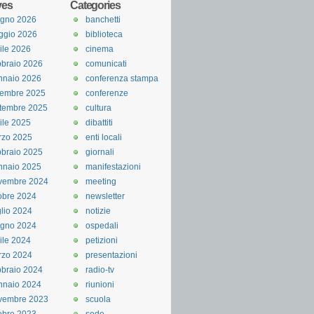
ves
Categories
ugno 2026
banchetti
ggio 2026
biblioteca
ile 2026
cinema
braio 2026
comunicati
nnaio 2026
conferenza stampa
cembre 2025
conferenze
tembre 2025
cultura
ile 2025
dibattiti
rzo 2025
enti locali
braio 2025
giornali
nnaio 2025
manifestazioni
vembre 2024
meeting
obre 2024
newsletter
lio 2024
notizie
ugno 2024
ospedali
ile 2024
petizioni
rzo 2024
presentazioni
braio 2024
radio-tv
nnaio 2024
riunioni
vembre 2023
scuola