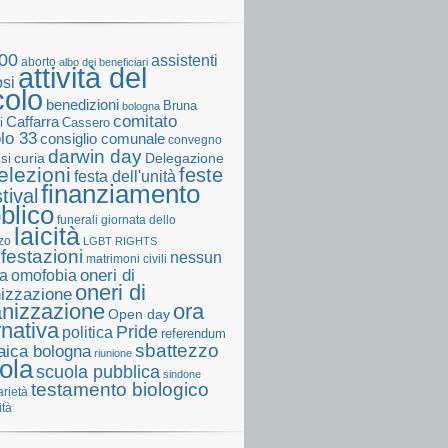
00
assistenti
aborto
albo dei beneficiari
attività del
osi
colo
benedizioni
Bruna
bologna
comitato
Caffarra
Cassero
i
olo 33
consiglio comunale
convegno
darwin day
curia
Delegazione
ssi
elezioni
feste
festa dell'unità
finanziamento
tival
blico
funerali
giornata dello
laicità
zo
LGBT RIGHTS
festazioni
nessun
matrimoni civili
a
omofobia
oneri di
oneri di
izzazione
anizzazione
ora
Open day
rnativa
Pride
politica
referendum
sbattezzo
laica bologna
riunione
ola
scuola pubblica
sindone
testamento biologico
arietà
ità