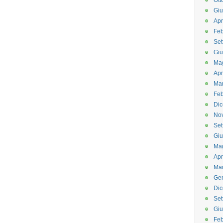
Ott
Gi
Apr
Feb
Set
Gi
Ma
Apr
Ma
Feb
Di
No
Set
Gi
Ma
Apr
Ma
Ge
Di
Set
Gi
Feb