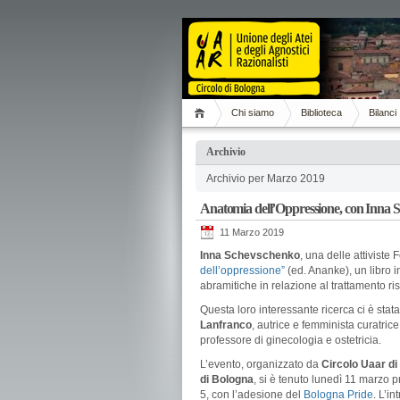
Chi siamo
Biblioteca
Bilanci
Archivio
Archivio per Marzo 2019
Anatomia dell’Oppressione, con Inna S
11 Marzo 2019
Inna Schevschenko
, una delle attiviste
dell’oppressione”
(ed. Ananke), un libro in
abramitiche in relazione al trattamento ri
Questa loro interessante ricerca ci è stata
Lanfranco
, autrice e femminista curatrice
professore di ginecologia e ostetricia.
L’evento, organizzato da
Circolo Uaar d
di Bologna
, si è tenuto lunedì 11 marzo 
5, con l’adesione del
Bologna Pride
. L’i