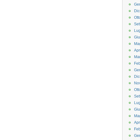
Ge
Di
Ott
Set
Lug
Gi
Ma
Apr
Ma
Feb
Ge
Di
No
Ott
Set
Lug
Gi
Ma
Apr
Feb
Ge