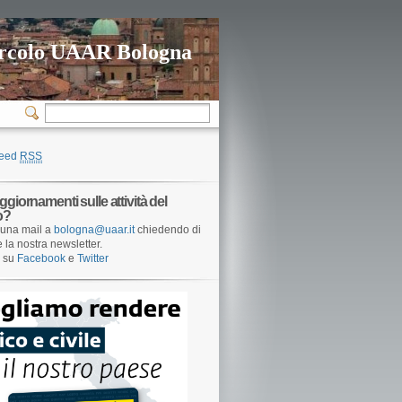
rcolo UAAR Bologna
feed
RSS
ggiornamenti sulle attività del
o?
una mail a
bologna@uaar.it
chiedendo di
e la nostra newsletter.
i su
Facebook
e
Twitter
ione,
ko