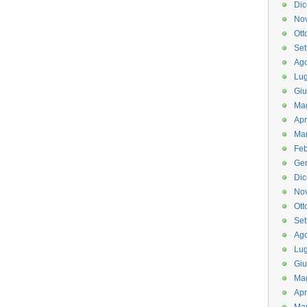
Di
No
Ott
Set
Ago
Lug
Gi
Ma
Apr
Ma
Feb
Ge
Di
No
Ott
Set
Ago
Lug
Gi
Ma
Apr