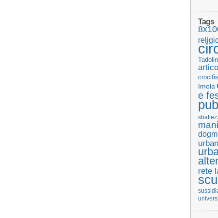
Tags
8x10
religi
cir
Tadolin
artic
crocifi
Imola
e fes
pub
sbattez
mani
dogm
urban
urb
alte
rete 
scu
sussidi
univers