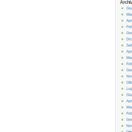
Archi
Gi
Ma
Apr
Feb
Ge
Di
Set
Apr
Ma
Feb
Ge
No
Ott
Lug
Gi
Apr
Ma
Feb
Ge
No