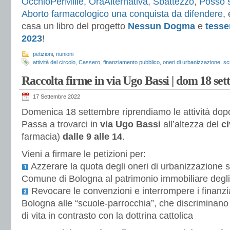
OcchioPerMille
,
OraAlternativa
,
Sbattezzo
,
Posso 
Aborto farmacologico una conquista da difendere
,
casa un libro del progetto
Nessun Dogma
e
tesser
2023
!
petizioni
,
riunioni
attività del circolo
,
Cassero
,
finanziamento pubblico
,
oneri di urbanizzazione
,
sc
Raccolta firme in via Ugo Bassi | dom 18 se
17 Settembre 2022
Domenica 18 settembre riprendiamo le attività dopo
Passa a trovarci in
via Ugo Bassi
all’altezza del
ci
farmacia)
dalle 9 alle 14
.
Vieni a firmare le petizioni per:
Azzerare la quota degli oneri di urbanizzazione 
Comune di Bologna al patrimonio immobiliare degli e
Revocare le convenzioni e interrompere i finanz
Bologna alle “scuole-parrocchia”, che discriminano 
di vita in contrasto con la dottrina cattolica