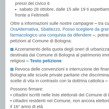
pressi del civico 6
sabato 28 ottobre, dalle 15 alle 19 ti aspettiam
fronte a Feltrinelli
Oltre a informazioni sulle nostre campagne
‒
tra c
OraAlternativa
,
Sbattezzo
,
Posso scegliere da gra
farmacologico una conquista da difendere
‒
, potra
petizioni al Comune di Bologna:
Azzeramento della quota degli oneri di urbanizz
destinata dal Comune di Bologna al patrimonio immo
religiosi
‒
Testo petizione
Revoca delle convenzioni e interruzione dei fin
Bologna alle scuole private paritarie che discrimina
scelte di vita in contrasto con la dottrina cattolica
‒
Possono firmare:
• cittadini iscritti nelle liste elettorali del Comune d
• cittadini residenti nel Comune, non ancora eletto
il 16° anno di età