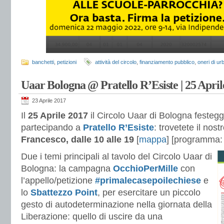
banchetti
,
petizioni
attività del circolo
,
finanziamento pubblico
,
oneri di u
Uaar Bologna @ Pratello R’Esiste | 25 April
23 Aprile 2017
Il
25 Aprile 2017
il Circolo Uaar di Bologna festegg
partecipando a
Pratello R’Esiste
: trovetete il nost
Francesco, dalle 10 alle 19
[
mappa
] [programma
Due i temi principali al tavolo del Circolo Uaar di
Bologna: la campagna
OcchioPerMille
con
l’appello/petizione
#primalecasepoilechiese
e
lo
Sbattezzo Point
, per esercitare un piccolo
gesto di autodeterminazione nella giornata della
Liberazione: quello di uscire da una