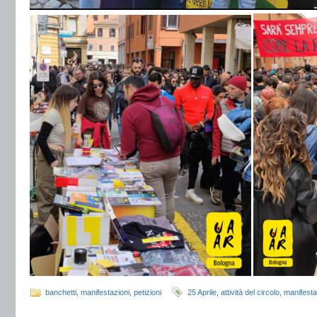
banchetti
,
manifestazioni
,
petizioni
25 Aprile
,
attività del circolo
,
manifesta