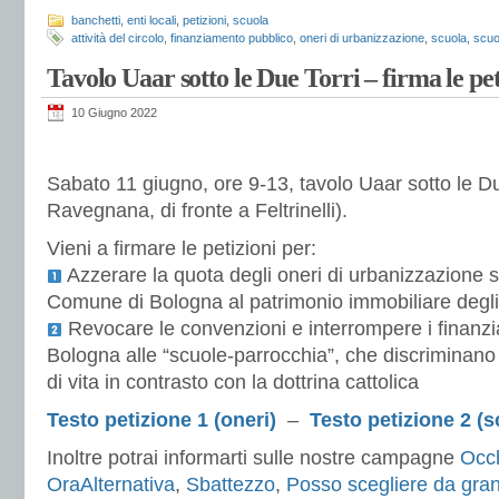
banchetti
,
enti locali
,
petizioni
,
scuola
attività del circolo
,
finanziamento pubblico
,
oneri di urbanizzazione
,
scuola
,
scuo
Tavolo Uaar sotto le Due Torri – firma le pet
10 Giugno 2022
Sabato 11 giugno, ore 9-13, tavolo Uaar sotto le Du
Ravegnana, di fronte a Feltrinelli).
Vieni a firmare le petizioni per:
Azzerare la quota degli oneri di urbanizzazione 
Comune di Bologna al patrimonio immobiliare degli e
Revocare le convenzioni e interrompere i finanz
Bologna alle “scuole-parrocchia”, che discriminano 
di vita in contrasto con la dottrina cattolica
Testo petizione 1 (oneri)
–
Testo petizione 2 (s
Inoltre potrai informarti sulle nostre campagne
Occh
OraAlternativa
,
Sbattezzo
,
Posso scegliere da gra