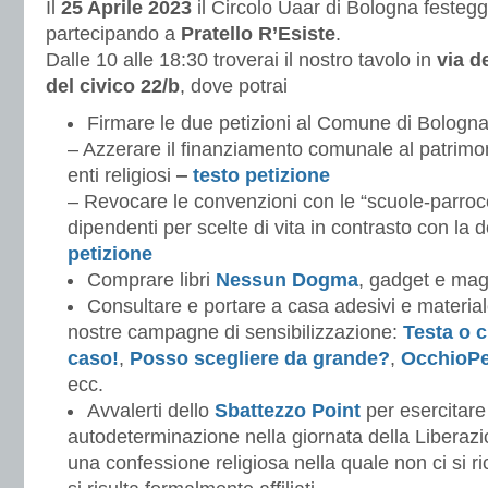
Il
25 Aprile 2023
il Circolo Uaar di Bologna festegg
partecipando a
Pratello R’Esiste
.
Dalle 10 alle 18:30 troverai il nostro tavolo in
via de
del civico 22/b
, dove potrai
Firmare le due petizioni al Comune di Bologna
– Azzerare il finanziamento comunale al patrimo
enti religiosi
‒
testo petizione
– Revocare le convenzioni con le “scuole-parrocc
dipendenti per scelte di vita in contrasto con la d
petizione
Comprare libri
Nessun Dogma
, gadget e magl
Consultare e portare a casa adesivi e material
nostre campagne di sensibilizzazione:
Testa o c
caso!
,
Posso scegliere da grande?
,
OcchioPe
ecc.
Avvalerti dello
Sbattezzo Point
per esercitare
autodeterminazione nella giornata della Liberazio
una confessione religiosa nella quale non ci si r