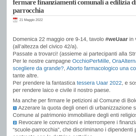
fermare finanziamenti comunali a edilizia di
parrocchia
21 Maggio 2022
Domenica 22 maggio ore 9-14, tavolo
#weUaar
in 
(all’altezza del civico 42/a).
Passate a trovarci! (assieme ai partecipanti alla S
Per le nostre campagne
OcchioPerMille
,
OraAltern
scegliere da grande?
,
Aborto farmacologico una co
tante altre.
Per prendere la fantastica
tessera Uaar 2022
, e s
per rendere laico e civile il nostro paese.
Ma anche per firmare le petizioni al Comune di Bol
Azzerare la quota degli oneri di urbanizzazione 
Comune al patrimonio immobiliare degli enti religio
Revocare le convenzioni e interrompere i finanz
“scuole-parrocchia”, che discriminano i dipendenti pe