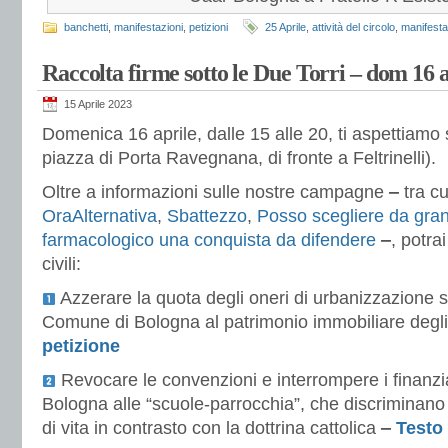
banchetti
,
manifestazioni
,
petizioni
25 Aprile
,
attività del circolo
,
manifesta
Raccolta firme sotto le Due Torri – dom 16 a
15 Aprile 2023
Domenica 16 aprile, dalle 15 alle 20, ti aspettiamo s
piazza di Porta Ravegnana, di fronte a Feltrinelli).
Oltre a informazioni sulle nostre campagne
‒
tra c
OraAlternativa
,
Sbattezzo
,
Posso scegliere da gra
farmacologico una conquista da difendere
‒
, potra
civili:
Azzerare la quota degli oneri di urbanizzazione 
Comune di Bologna al patrimonio immobiliare degli 
petizione
Revocare le convenzioni e interrompere i finanz
Bologna alle “scuole-parrocchia”, che discriminano 
di vita in contrasto con la dottrina cattolica
‒
Testo 