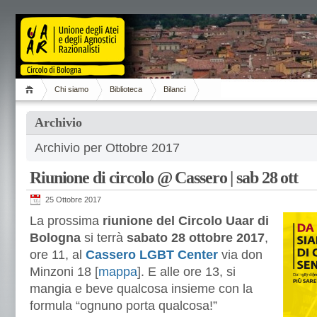
Chi siamo
Biblioteca
Bilanci
Archivio
Archivio per Ottobre 2017
Riunione di circolo @ Cassero | sab 28 ott
25 Ottobre 2017
La prossima
riunione del Circolo Uaar di
Bologna
si terrà
sabato 28 ottobre 2017
,
ore 11, al
Cassero LGBT Center
via don
Minzoni 18 [
mappa
]. E alle ore 13, si
mangia e beve qualcosa insieme con la
formula “ognuno porta qualcosa!”