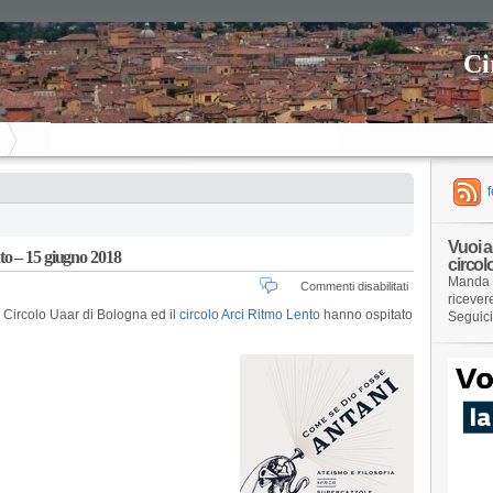
Ci
Vuoi a
o – 15 giugno 2018
circol
Manda 
su
Commenti disabilitati
ricever
Come
l Circolo Uaar di Bologna ed il
circolo Arci Ritmo Lento
hanno ospitato
Seguic
se
Dio
fosse
Antani
@
RitmoLento
–
15
giugno
2018