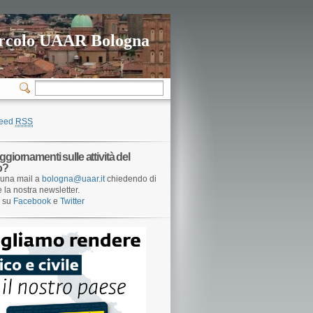
rcolo UAAR Bologna
feed
RSS
ggiornamenti sulle attività del
o?
una mail a
bologna@uaar.it
chiedendo di
e la nostra newsletter.
i su
Facebook
e
Twitter