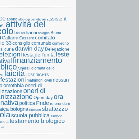
00
assistenti
aborto
albo dei beneficiari
attività del
osi
colo
benedizioni
Bruna
bologna
comitato
Caffarra
Cassero
i
olo 33
consiglio comunale
convegno
darwin day
curia
Delegazione
ssi
elezioni
feste
festa dell'unità
finanziamento
tival
blico
funerali
giornata dello
laicità
zo
LGBT RIGHTS
festazioni
nessun
matrimoni civili
a
omofobia
oneri di
oneri di
izzazione
anizzazione
ora
Open day
rnativa
Pride
politica
referendum
sbattezzo
laica bologna
riunione
ola
scuola pubblica
sindone
testamento biologico
arietà
ità