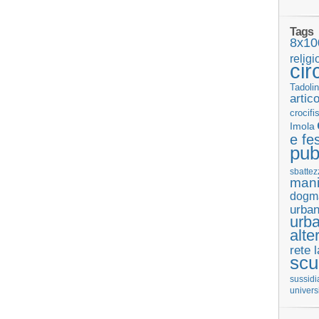
Tags
8x10
religi
cir
Tadolin
artic
crocifi
Imola
e fes
pub
sbattez
mani
dogm
urban
urb
alte
rete 
scu
sussidi
univers