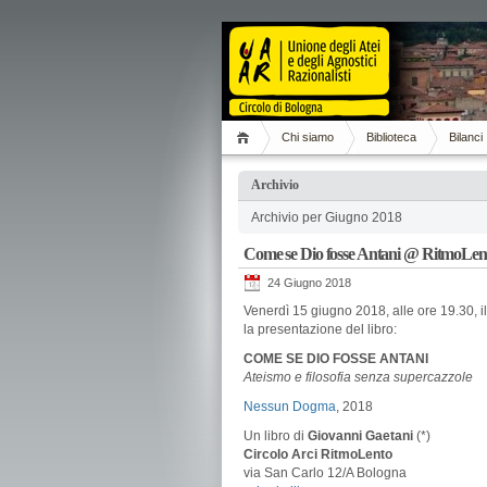
Chi siamo
Biblioteca
Bilanci
Archivio
Archivio per Giugno 2018
Come se Dio fosse Antani @ RitmoLent
24 Giugno 2018
Venerdì 15 giugno 2018, alle ore 19.30, i
la presentazione del libro:
COME SE DIO FOSSE ANTANI
Ateismo e filosofia senza supercazzole
Nessun Dogma
, 2018
Un libro di
Giovanni Gaetani
(*)
Circolo Arci RitmoLento
via San Carlo 12/A Bologna