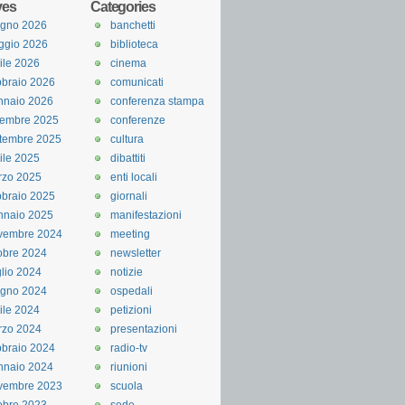
ves
Categories
ugno 2026
banchetti
ggio 2026
biblioteca
ile 2026
cinema
braio 2026
comunicati
nnaio 2026
conferenza stampa
cembre 2025
conferenze
tembre 2025
cultura
ile 2025
dibattiti
rzo 2025
enti locali
braio 2025
giornali
nnaio 2025
manifestazioni
vembre 2024
meeting
obre 2024
newsletter
lio 2024
notizie
ugno 2024
ospedali
ile 2024
petizioni
rzo 2024
presentazioni
braio 2024
radio-tv
nnaio 2024
riunioni
vembre 2023
scuola