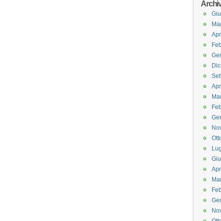
Archi
Gi
Ma
Apr
Feb
Ge
Di
Set
Apr
Ma
Feb
Ge
No
Ott
Lug
Gi
Apr
Ma
Feb
Ge
No