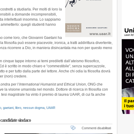
costretti a studiarla. Per molti di loro la
rensibili a domande incomprensibili,
 da intellettuali insomma. Lo sappiamo
i ammetterlo: quegli studenti hanno
sano come loro, che Giovanni Gaetani ha
la filosofia può essere piacevole, ironica, a tratti addirittura divertente,
enza ricorrere a Dio, in maniera disincantata ma non per questo meno
 cinque tappe intorno ai temi prediletti dal­l’ateismo filosofico,
. Ed è scritto in modo chiaro e “commestibile”, senza supercazzole,
tto e per tutto dalla parte del lettore. Anche chi odia la filosofia dovrà
per (non) credere.
ondra per l’
International Humanist and Ethical Union
,
ONG
che
ove la visione umanista nel mondo. Dottore di ricerca in filosofia con
tesi magistrale ha vinto il premio di laurea
UAAR
, di cui fa anche
o
,
gaetani
,
libro
,
nessun dogma
,
UAAR
 candidate sindaco
su
Commenti disabilitati
Ballottaggio