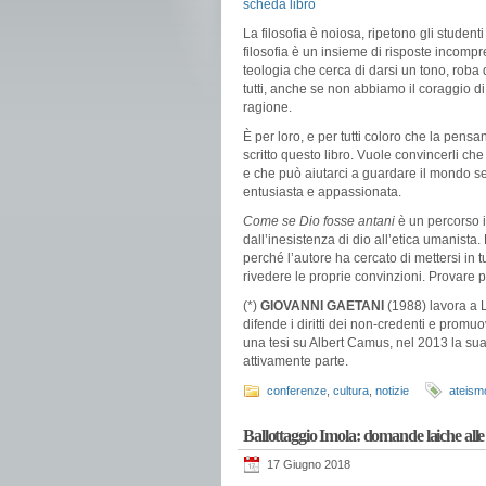
scheda libro
La filosofia è noiosa, ripetono gli studenti 
filosofia è un insieme di risposte incomp
teologia che cerca di darsi un tono, roba
tutti, anche se non abbiamo il coraggio d
ragione.
È per loro, e per tutti coloro che la pen
scritto questo libro. Vuole convincerli che 
e che può aiutarci a guardare il mondo s
entusiasta e appassionata.
Come se Dio fosse antani
è un percorso in
dall’inesistenza di dio all’etica umanista
perché l’autore ha cercato di mettersi in tu
rivedere le proprie convinzioni. Provare 
(*)
GIOVANNI
GAETANI
(1988) lavora a L
difende i diritti dei non-credenti e promu
una tesi su Albert Camus, nel 2013 la sua 
attivamente parte.
conferenze
,
cultura
,
notizie
ateism
Ballottaggio Imola: domande laiche alle
17 Giugno 2018