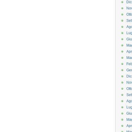
Di
No
Ott
Set
Ago
Lug
Gi
Ma
Apr
Ma
Feb
Ge
Di
No
Ott
Set
Ago
Lug
Gi
Ma
Apr