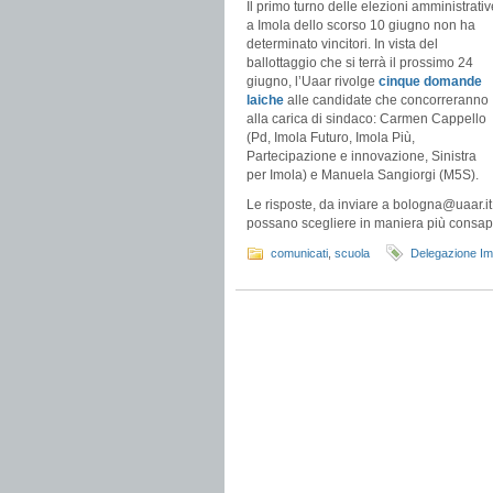
Il primo turno delle elezioni amministrativ
a Imola dello scorso 10 giugno non ha
determinato vincitori. In vista del
ballottaggio che si terrà il prossimo 24
giugno, l’Uaar rivolge
cinque domande
laiche
alle candidate che concorreranno
alla carica di sindaco: Carmen Cappello
(Pd, Imola Futuro, Imola Più,
Partecipazione e innovazione, Sinistra
per Imola) e Manuela Sangiorgi (M5S).
Le risposte, da inviare a bologna@uaar.it 
possano scegliere in maniera più consap
comunicati
,
scuola
Delegazione Im