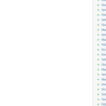
Ott
Gi
Apr
Feb
Set
Gi
Ma
Apr
Ma
Feb
Di
No
Set
Gi
Ma
Apr
Ma
Ge
Di
Set
Gi
Feb