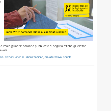
e
Imola:
domande
laiche
alle
candidate
sindaco
o imola@uaar.it, saranno pubblicate di seguito affiché gli elettori
evole.
ola
,
elezioni
,
oneri di urbanizzazione
,
ora alternativa
,
scuola