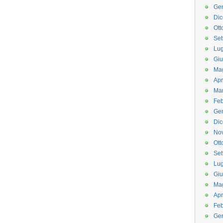
Ge
Di
Ott
Set
Lug
Gi
Ma
Apr
Ma
Feb
Ge
Di
No
Ott
Set
Lug
Gi
Ma
Apr
Feb
Ge