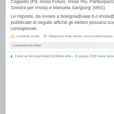
Cappello (Pd, Imola Futuro, Imola Più, Partecipazi
Sinistra per Imola) e Manuela Sangiorgi (M5S).
Le risposte, da inviare a bologna@uaar.it o imola@
pubblicate di seguito affiché gli elettori possano sc
consapevole.
comunicati
,
scuola
Delegazione Imola
,
elezioni
,
oneri di urbanizzazione
,
I commenti sono chiusi.
Come se Dio fosse Antani @ RitmoLento – 15 giugno 2018
Imola: doma