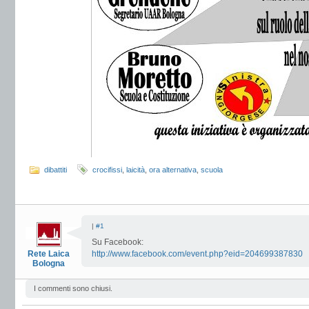
dibattiti
crocifissi
,
laicità
,
ora alternativa
,
scuola
|
#1
Su Facebook:
Rete Laica
http://www.facebook.com/event.php?eid=204699387830
Bologna
I commenti sono chiusi.