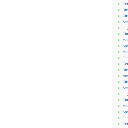
Ge
Di
Ott
Set
Lug
Gi
Ma
Apr
Ma
Feb
Ge
Di
No
Ott
Set
Lug
Gi
Ma
Apr
Feb
Ge