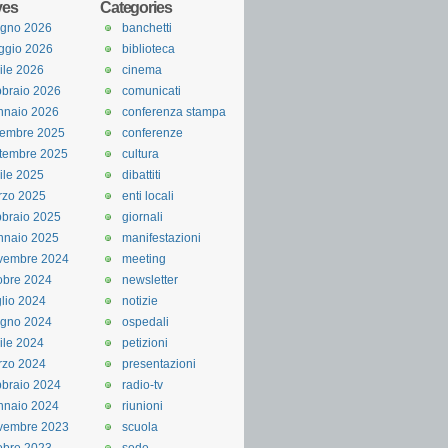
ves
Categories
ugno 2026
banchetti
ggio 2026
biblioteca
ile 2026
cinema
braio 2026
comunicati
nnaio 2026
conferenza stampa
cembre 2025
conferenze
tembre 2025
cultura
ile 2025
dibattiti
rzo 2025
enti locali
braio 2025
giornali
nnaio 2025
manifestazioni
vembre 2024
meeting
obre 2024
newsletter
lio 2024
notizie
ugno 2024
ospedali
ile 2024
petizioni
rzo 2024
presentazioni
braio 2024
radio-tv
nnaio 2024
riunioni
vembre 2023
scuola