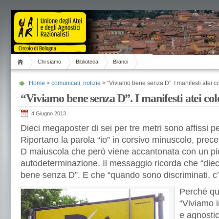
Chi siamo
Biblioteca
Bilanci
Home
>
comunicati
,
notizie
> “Viviamo bene senza D”. I manifesti atei 
“Viviamo bene senza D”. I manifesti atei co
4 Giugno 2013
Dieci megaposter di sei per tre metri sono affissi p
Riportano la parola “io” in corsivo minuscolo, pre
D maiuscola che però viene accantonata con un pic
autodeterminazione. Il messaggio ricorda che “dieci 
bene senza D”. E che “quando sono discriminati, c’è
Perché q
“Viviamo i
e agnostic