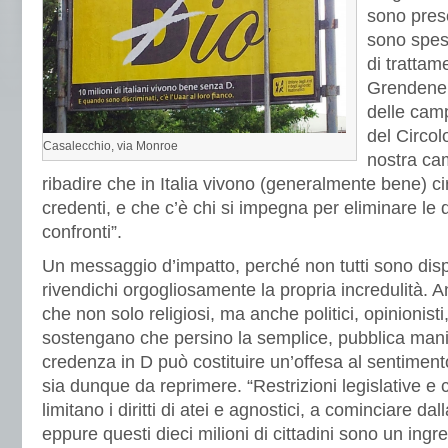
sono pres
sono spess
di trattam
Grendene,
delle cam
del Circol
Casalecchio, via Monroe
nostra ca
ribadire che in Italia vivono (generalmente bene) cir
credenti, e che c’è chi si impegna per eliminare le d
confronti”.
Un messaggio d’impatto, perché non tutti sono disp
rivendichi orgogliosamente la propria incredulità. A
che non solo religiosi, ma anche politici, opinionisti
sostengano che persino la semplice, pubblica mani
credenza in D può costituire un’offesa al sentimento
sia dunque da reprimere. “Restrizioni legislative e
limitano i diritti di atei e agnostici, a cominciare dal
eppure questi dieci milioni di cittadini sono un ingr