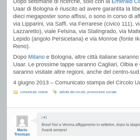
Dopo settimane di ricerche, solo con la
Emerald C
Uaar di Bologna è riuscito ad avere garantita la libe
dieci megaposter sono affissi, o sono in corso di aff
via Lipparini, via Saffi, via Ferrarese (civico 111), v
Lazzaretto), viale Felsina, via Stalingrado, via Matt
Lepido (angolo Persicetana) e via Monroe (fonte Ik
Reno).
Dopo
Milano
e Bologna, altre città italiane saranno
Uaar. Le prossime tappe saranno Cagliari, Olbia e 
saranno visitate altre regioni, anche del centro-sud
4 giugno 2013 – Comunicato stampa del Circolo U
comunicati
,
notizie
attività del circolo
,
promozione sociale
|
#1
Bravi! Noi a Verona affiggeremo in settebre, dopo la stagi
Mario
Avanti sempre!
Trevisan