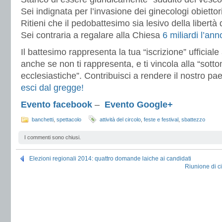
Sei indignata per l’invasione dei ginecologi obiettor
Ritieni che il pedobattesimo sia lesivo della libertà 
Sei contraria a regalare alla Chiesa
6 miliardi l’ann
Il battesimo rappresenta la tua “iscrizione” ufficiale
anche se non ti rappresenta, e ti vincola alla “sott
ecclesiastiche”. Contribuisci a rendere il nostro paese
esci dal gregge!
Evento facebook
–
Evento Google+
banchetti
,
spettacolo
attività del circolo
,
feste e festival
,
sbattezzo
I commenti sono chiusi.
Elezioni regionali 2014: quattro domande laiche ai candidati
Riunione di ci