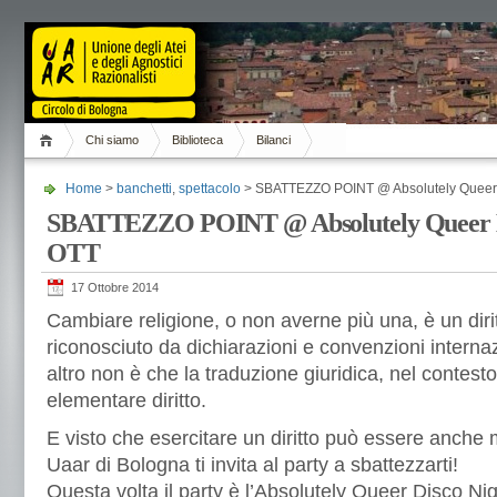
Chi siamo
Biblioteca
Bilanci
Home
>
banchetti
,
spettacolo
> SBATTEZZO POINT @ Absolutely Queer D
SBATTEZZO POINT @ Absolutely Queer Di
OTT
17 Ottobre 2014
Cambiare religione, o non averne più una, è un diri
riconosciuto da dichiarazioni e convenzioni internaz
altro non è che la traduzione giuridica, nel contesto
elementare diritto.
E visto che esercitare un diritto può essere anche mo
Uaar di Bologna ti invita al party a sbattezzarti!
Questa volta il party è l’Absolutely Queer Disco Ni