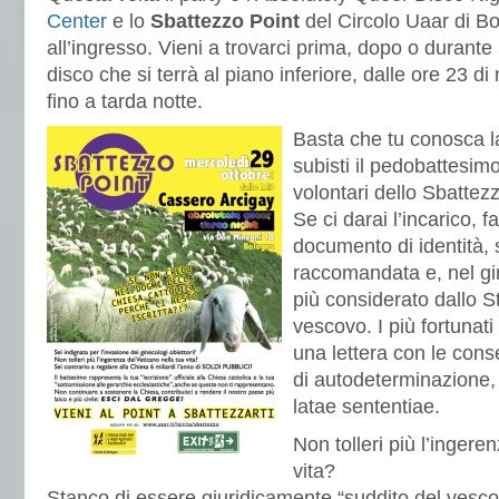
Center
e lo
Sbattezzo Point
del Circolo Uaar di Bo
all’ingresso. Vieni a trovarci prima, dopo o durante
disco che si terrà al piano inferiore, dalle ore 23 d
fino a tarda notte.
Basta che tu conosc
a 
subisti il pedobattesimo
volontari dello Sbattez
Se ci darai l’incarico, 
documento di identità,
raccomandata e, nel gi
più considerato dallo S
vescovo. I più fortunati
una lettera con le con
di autodeterminazione,
latae sententiae.
Non tolleri più l’inger
vita?
Stanco di essere giuridicamente “suddito del vesc