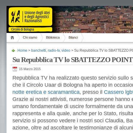
Chi siamo
Biblioteca
Bilanci
Home
>
banchetti
,
radio-tv
,
video
> Su Repubblica TV lo SBATTEZZO PO
Su Repubblica TV lo SBATTEZZO POINT 
15 Marzo 2015
Repubblica TV ha realizzato questo servizio sullo s
che il Circolo Uaar di Bologna ha aperto in occasi
notte eretica e scaramantica
, presso il
Cassero lgb
Grazie ai nostri attivisti, numerose persone hanno ese
umano fondamentale di uscire formalmente da una r
rappresenta e alla quale, anche per lo Stato, risultav
servizio si possono vedere i nostri soci Claudia, B
azione, oltre ad ascoltare le testimonianze di alcuni 