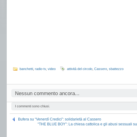
banchetti
,
radio-tv
,
video
attività del circolo
,
Cassero
,
sbattezzo
Nessun commento ancora...
I commenti sono chiusi.
Bufera su “Venerdì Credici”: solidarietà al Cassero
“THE BLUE BOY”: La chiesa cattolica e gli abusi sessuali sui 