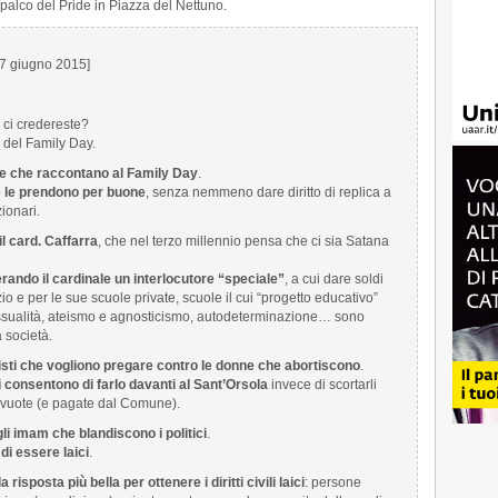
palco del Pride in Piazza del Nettuno.
27 giugno 2015]
 ci credereste?
 del Family Day.
ole che raccontano al Family Day
.
he le prendono per buone
, senza nemmeno dare diritto di replica a
zionari.
il card. Caffarra
, che nel terzo millennio pensa che ci sia Satana
rando il cardinale un interlocutore “speciale”
, a cui dare soldi
zio e per le sue scuole private, scuole il cui “progetto educativo”
sualità, ateismo e agnosticismo, autodeterminazione… sono
a società.
listi che vogliono pregare contro le donne che abortiscono
.
li consentono di farlo davanti al Sant’Orsola
invece di scortarli
ivuote (e pagate dal Comune).
li imam che blandiscono i politici
.
 di essere laici
.
la risposta più bella per ottenere i diritti civili laici
: persone