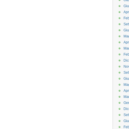
Ott
Gi
Apr
Feb
Set
Gi
Ma
Apr
Ma
Feb
Di
No
Set
Gi
Ma
Apr
Ma
Ge
Di
Set
Gi
Feb