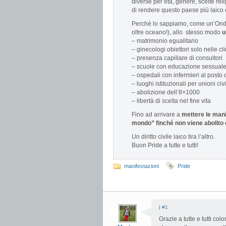
diverse per età, genere, scelte rel
di rendere questo paese più laico e
Perché lo sappiamo, come un’Onda P
oltre oceano!), allo stesso modo
u
– matrimonio egualitario
– ginecologi obiettori solo nelle cl
– presenza capillare di consultori
– scuole con educazione sessuale a
– ospedali con infermieri al posto d
– luoghi istituzionali per unioni civil
– abolizione dell’8×1000
– libertà di scelta nel fine vita
Fino ad arrivare a
mettere le mani
mondo” finché non viene abolito 
Un diritto civile laico tira l’altro.
Buon Pride a tutte e tutti!
manifestazioni
Pride
|
#1
Grazie a tutte e tutti co