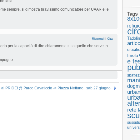
ho fatta.
ome sempre, si dimostra bravissimo comunicatore per UAAR e le
Tags
8x10
religi
cir
Tadolin
Rispondi
|
Cita
artic
rto per la capacità di dire chiaramente tutto quello che serve in
crocifi
Imola
 impegno
e fes
pub
sbattez
mani
dogm
* al PRIDE! @ Parco Cavaticcio -> Piazza Nettuno | sab 27 giugno
urban
urb
alte
rete 
scu
sussidi
univers