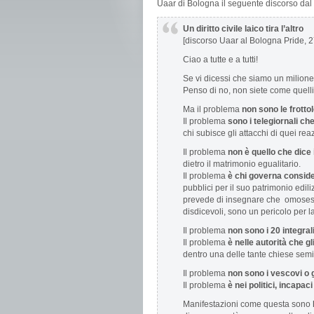
Uaar di Bologna il seguente discorso dal 
Un diritto civile laico tira l’altro
[discorso Uaar al Bologna Pride, 
Ciao a tutte e a tutti!
Se vi dicessi che siamo un milione
Penso di no, non siete come quelli
Ma il problema
non sono le frott
Il problema
sono i telegiornali c
chi subisce gli attacchi di quei rea
Il problema
non è quello che dice 
dietro il matrimonio egualitario.
Il problema
è chi governa conside
pubblici per il suo patrimonio edili
prevede di insegnare che omoses
disdicevoli, sono un pericolo per l
Il problema
non sono i 20 integra
Il problema
è nelle autorità che g
dentro una delle tante chiese sem
Il problema
non sono i vescovi o g
Il problema
è nei politici, incapaci
Manifestazioni come questa sono