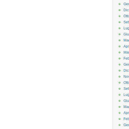
Ge
Di
Ott
Set
Lug
Gi
Ma
Apr
Ma
Feb
Ge
Di
No
Ott
Set
Lug
Gi
Ma
Apr
Feb
Ge