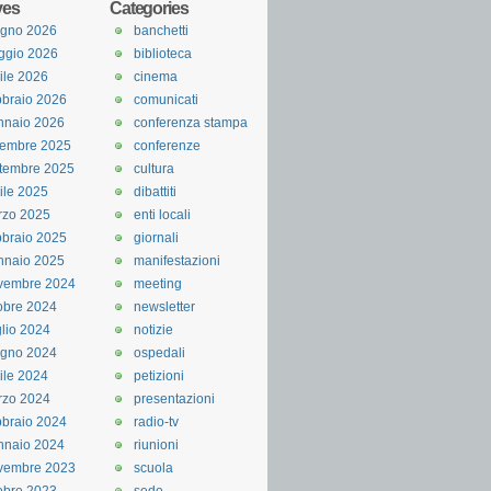
ves
Categories
ugno 2026
banchetti
ggio 2026
biblioteca
ile 2026
cinema
braio 2026
comunicati
nnaio 2026
conferenza stampa
cembre 2025
conferenze
tembre 2025
cultura
ile 2025
dibattiti
rzo 2025
enti locali
braio 2025
giornali
nnaio 2025
manifestazioni
vembre 2024
meeting
obre 2024
newsletter
lio 2024
notizie
ugno 2024
ospedali
ile 2024
petizioni
rzo 2024
presentazioni
braio 2024
radio-tv
nnaio 2024
riunioni
vembre 2023
scuola