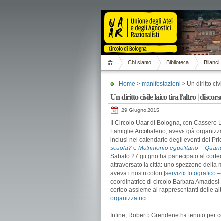
Chi siamo
Biblioteca
Bilanci
Home
>
manifestazioni
> Un diritto ci
Un diritto civile laico tira l’altro | di
29 Giugno 2015
Il Circolo Uaar di Bologna, con Cassero
Famiglie Arcobaleno, aveva già organizz
inclusi nel calendario degli eventi del Pr
scuola?
e
Matrimonio egualitario – Qua
Sabato 27 giugno ha partecipato al corte
attraversato la città: uno spezzone della
aveva i nostri colori [
servizio fotografico
coordinatrice di circolo Barbara Amadesi e
corteo assieme ai rappresentanti delle al
organizzatrici
.
Infine, Roberto Grendene ha tenuto per c