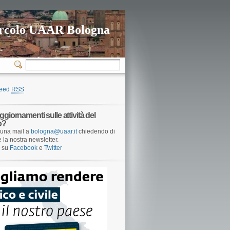
rcolo UAAR Bologna
feed
RSS
ggiornamenti sulle attività del
o?
una mail a
bologna@uaar.it
chiedendo di
e la nostra newsletter.
i su
Facebook
e
Twitter