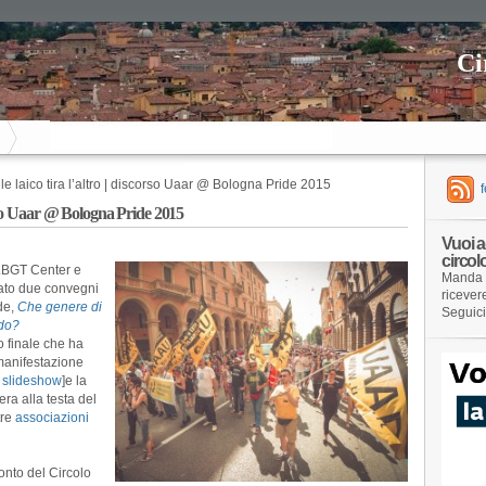
Ci
vile laico tira l’altro | discorso Uaar @ Bologna Pride 2015
scorso Uaar @ Bologna Pride 2015
Vuoi a
circol
 LBGT Center e
Manda 
ato due convegni
ricever
ide,
Che genere di
Seguic
ndo?
o finale che ha
 manifestazione
–
slideshow
]e la
ra alla testa del
tre
associazioni
onto del Circolo