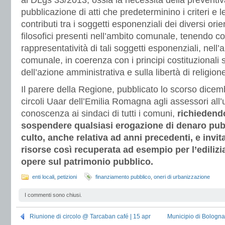
al DLgs 33/2013, ossia la necessità della preventi
pubblicazione di atti che predeterminino i criteri e l
contributi tra i soggetti esponenziali dei diversi or
filosofici presenti nell’ambito comunale, tenendo con
rappresentatività di tali soggetti esponenziali, nell
comunale, in coerenza con i principi costituzionali s
dell’azione amministrativa e sulla libertà di religione
Il parere della Regione, pubblicato lo scorso dice
circoli Uaar dell’Emilia Romagna agli assessori all’
conoscenza ai sindaci di tutti i comuni,
richiedend
sospendere qualsiasi erogazione di denaro pubbl
culto, anche relativa ad anni precedenti, e invita
risorse così recuperata ad esempio per l’edilizia
opere sul patrimonio pubblico.
enti locali
,
petizioni
finanziamento pubblico
,
oneri di urbanizzazione
I commenti sono chiusi.
Riunione di circolo @ Tarcaban café | 15 apr
Municipio di Bologna 