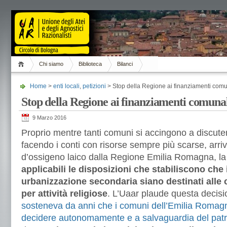
Chi siamo
Biblioteca
Bilanci
Home
>
enti locali
,
petizioni
> Stop della Regione ai finanziamenti comunal
Stop della Regione ai finanziamenti comunali 
9 Marzo 2016
Proprio mentre tanti comuni si accingono a discutere
facendo i conti con risorse sempre più scarse, arr
d’ossigeno laico dalla Regione Emilia Romagna, la
applicabili le disposizioni che stabiliscono che 
urbanizzazione secondaria siano destinati alle ch
per attività religiose
. L’Uaar plaude questa decisi
sosteneva da anni che i comuni dell’Emilia Roma
decidere autonomamente e a salvaguardia del patr