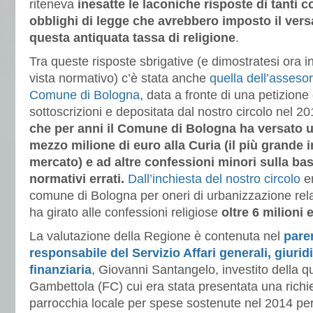
riteneva
inesatte le laconiche risposte di tanti 
obblighi di legge che avrebbero imposto il vers
questa antiquata tassa di religione
.
Tra queste risposte sbrigative (e dimostratesi ora i
vista normativo) c’è stata anche
quella dell’assesor
Comune di Bologna
, data a fronte di una petizione
sottoscrizioni e depositata dal nostro circolo nel 2
che per anni il Comune di Bologna ha versato u
mezzo milione di euro alla Curia (il più grande 
mercato) e ad altre confessioni minori sulla ba
normativi errati.
Dall’inchiesta del nostro circolo
em
comune di Bologna per oneri di urbanizzazione rela
ha girato alle confessioni religiose
oltre 6 milioni
La valutazione della Regione è contenuta nel
pare
responsabile del Servizio Affari generali, giur
finanziaria
, Giovanni Santangelo, investito della 
Gambettola (FC) cui era stata presentata una richi
parrocchia locale per spese sostenute nel 2014 per