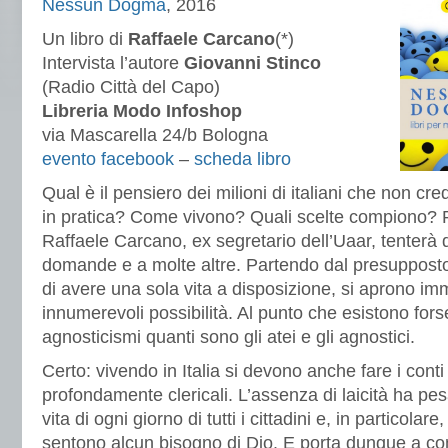
Nessun Dogma
, 2016
Un libro di
Raffaele Carcano
(*)
Intervista l’autore
Giovanni Stinco
(Radio Città del Capo)
Libreria Modo Infoshop
via Mascarella 24/b Bologna
evento facebook
–
scheda libro
Qual è il pensiero dei milioni di italiani che non c
in pratica? Come vivono? Quali scelte compiono?
Raffaele Carcano, ex segretario dell’Uaar, tenterà 
domande e a molte altre. Partendo dal presupposto
di avere una sola vita a disposiz
ione, si aprono i
innumerevoli possibilità. Al punto che esistono forse
agnosticismi quanti sono gli atei e gli agnostici.
Certo: vivendo in Italia si devono anche fare i conti 
profondamente clericali. L’assenza di laicità ha pe
vita di ogni giorno di tutti i cittadini e, in particolare
sentono alcun bisogno di Dio. E porta dunque a co