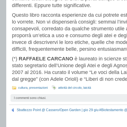
differenti. Eppure tutte significative.
Questo libro racconta esperienze da cui potrete est
lo vorrete. Non vi dispenserà consigli: semmai l’invi
consapevoli, corredato da qualche strumento utile 
proporrà un’etica a uso e consumo degli atei e deg
invece di descrivervi le loro etiche, quelle che mod
difficili, frequentemente belle, persino entusiasmant
(*)
RAFFAELE CARCANO
è laureato in scienze st
stato segretario dell’Unione degli Atei e degli Agnos
2007 al 2016. Ha curato il volume “Le voci della Laic
dal gregge” (con Adele Orioli) e “Liberi di non crede
cultura
,
presentazioni
attività del circolo
,
laicità
I commenti sono chiusi.
Sbattezzo Point @ Cassero/Open Garden | gio 29 giu
#Biotestamento @