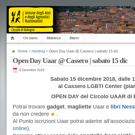
Chi siamo
Biblioteca
Bilanci
Home
>
meeting
> Open Day Uaar @ Cassero | sabato 15 dic
Open Day Uaar @ Cassero | sabato 15 dic
8 Dicembre 2018
Sabato 15 dicembre 2018, dalle 1
al Cassero LGBTI Center (pian
OPEN DAY del Circolo UAAR di 
Potrai trovare
gadget
,
magliette
Uaar e
libri Ne
da non credere
.
Al Punto iscrizioni Uaar potrai aderire all’associazi
online
).