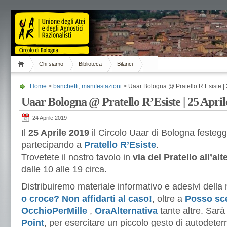
Chi siamo
Biblioteca
Bilanci
Home
>
banchetti
,
manifestazioni
> Uaar Bologna @ Pratello R’Esiste | 
Uaar Bologna @ Pratello R’Esiste | 25 April
24 Aprile 2019
Il
25 Aprile 2019
il Circolo Uaar di Bologna festegg
partecipando a
Pratello R’Esiste
.
Trovetete il nostro tavolo in
via del Pratello all’al
dalle 10 alle 19 circa.
Distribuiremo materiale informativo e adesivi del
o croce? Non affidarti al caso!
, oltre a
Posso sce
OcchioPerMille
,
OraAlternativa
tante altre. Sarà
Point
, per esercitare un piccolo gesto di autodete