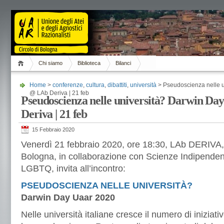
Chi siamo
Biblioteca
Bilanci
Home
>
conferenze
,
cultura
,
dibattiti
,
università
> Pseudoscienza nelle 
@ LAb Deriva | 21 feb
Pseudoscienza nelle università? Darwin D
Deriva | 21 feb
15 Febbraio 2020
Venerdì 21 febbraio 2020, ore 18:30, LAb DERIVA, i
Bologna, in collaborazione con Scienze Indipende
LGBTQ, invita all’incontro:
PSEUDOSCIENZA NELLE UNIVERSITÀ?
Darwin Day Uaar 2020
Nelle università italiane cresce il numero di inizia