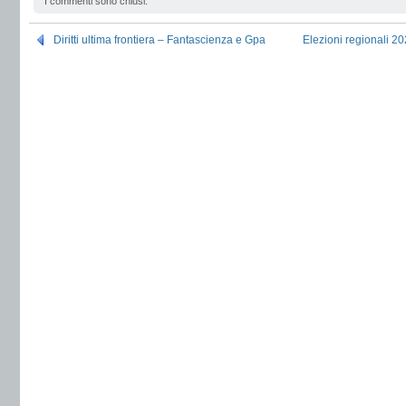
I commenti sono chiusi.
Diritti ultima frontiera – Fantascienza e Gpa
Elezioni regionali 2