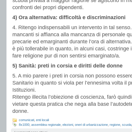
scuola privata a maggior ragione se agiscono in mo
confronti dei propri dipendenti.
4) Ora alternativa: difficoltà e discriminazioni
4. Ritengo indispensabili un intervento in tal senso. I
mancanti si affianca alla mancanza di personale qua
precarie ed emarginanti durante l’ora di alternativ
è più tollerabile in quanto, in alcuni casi, costring
fare religione pur di non sentirsi emarginato/a.
5) Sanità: preti in corsia e diritti delle donne
5. A mio parere i preti in corsia non possono essere
Sanitario in quanto si viola per l’ennesima volta il pr
Istituzioni.
Ritengo illecita l’obiezione di coscienza, farò quind
vietare questa pratica che nega alla base l’autode
donne.
comunicati
,
enti locali
8x1000
,
assemblea regionale
,
elezioni
,
oneri di urbanizzazione
,
regione
,
scuola