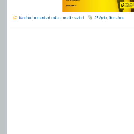
banchetti
,
comunicati
,
cultura
,
manifestazioni
25 Aprile
,
liberazione