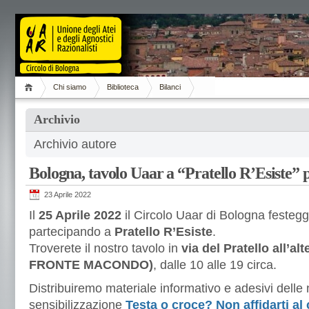
Chi siamo
Biblioteca
Bilanci
Archivio
Archivio autore
Bologna, tavolo Uaar a “Pratello R’Esiste” p
23 Aprile 2022
Il
25 Aprile 2022
il Circolo Uaar di Bologna festegg
partecipando a
Pratello R’Esiste
.
Troverete il nostro tavolo in
via del Pratello all’al
FRONTE MACONDO)
, dalle 10 alle 19 circa.
Distribuiremo materiale informativo e adesivi dell
sensibilizzazione
Testa o croce? Non affidarti al