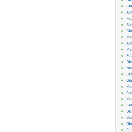
Ott
Gi
Apr
Feb
Set
Gi
Ma
Apr
Ma
Feb
Di
No
Set
Gi
Ma
Apr
Ma
Ge
Di
Set
Gi
Feb