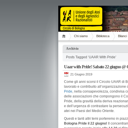
Chi siamo
Biblioteca
Bilanci
Archivio
Posts Tagged ‘UAAR With Pride’
Uaar with Pride! Sabato 22 giugno @ 
21 Giugno 2019
Come gli anni scorsi il Circolo UAAR di 
lavorato e contribuito all’organizzazione 
Pride
, nella consapevolezza, condivisa co
delle associazioni che compongono il Co
Pride, della gravità della deriva reazionar
e dell’urgenza di contrastare la persecuz
atei nei Paesi del Medio Oriente.
Questi e tanti altri temi porteremo in piazz
Bologna Pride il 22 giugno!
Il concentram