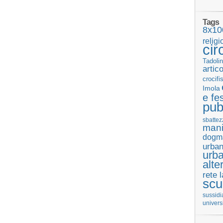
Tags
8x10
religi
cir
Tadolin
artic
crocifi
Imola
e fes
pub
sbattez
mani
dogm
urban
urb
alte
rete 
scu
sussidi
univers