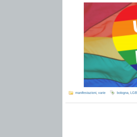
manifestazioni
,
varie
bologna
,
LGB