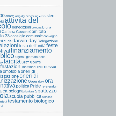
00
assistenti
aborto
albo dei beneficiari
attività del
osi
colo
benedizioni
Bruna
bologna
comitato
Caffarra
Cassero
i
olo 33
consiglio comunale
convegno
darwin day
curia
Delegazione
ssi
elezioni
feste
festa dell'unità
finanziamento
tival
blico
funerali
giornata dello
laicità
zo
LGBT RIGHTS
festazioni
nessun
matrimoni civili
a
omofobia
oneri di
oneri di
izzazione
anizzazione
ora
Open day
rnativa
Pride
politica
referendum
sbattezzo
laica bologna
riunione
ola
scuola pubblica
sindone
testamento biologico
arietà
ità