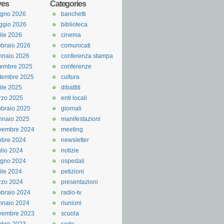
ves
Categories
ugno 2026
banchetti
ggio 2026
biblioteca
ile 2026
cinema
braio 2026
comunicati
nnaio 2026
conferenza stampa
cembre 2025
conferenze
tembre 2025
cultura
ile 2025
dibattiti
rzo 2025
enti locali
braio 2025
giornali
nnaio 2025
manifestazioni
vembre 2024
meeting
obre 2024
newsletter
lio 2024
notizie
ugno 2024
ospedali
ile 2024
petizioni
rzo 2024
presentazioni
braio 2024
radio-tv
nnaio 2024
riunioni
vembre 2023
scuola