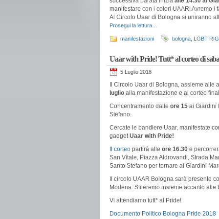
successiva parata inizia
alle 14.30 ai Gia
manifestare con i colori UAAR! Avremo i f
Al Circolo Uaar di Bologna si uniranno al
Prosegui la lettura…
manifestazioni
bologna
,
LGBT RI
Uaar with Pride! Tutt* al corteo di saba
5 Luglio 2018
Il Circolo Uaar di Bologna, assieme alle a
luglio
alla manifestazione e al corteo fina
Concentramento dalle
ore 15
ai Giardini
Stefano.
Cercate le bandiere Uaar, manifestate con 
gadget
Uaar with Pride!
Il corteo
partirà alle
ore 16.30
e percorre
San Vitale, Piazza Aldrovandi, Strada Mag
Santo Stefano per tornare ai Giardini Mar
Il circolo UAAR Bologna sarà presente co
Modena. Sfileremo insieme accanto alle 
Vi attendiamo tutt* al Pride!
Documento Politico Bologna Pride 2018