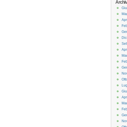
Archi
Gi
Ma
Apr
Feb
Ge
Di
Set
Apr
Ma
Feb
Ge
No
Ott
Lug
Gi
Apr
Ma
Feb
Ge
No