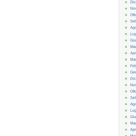
Di
No
Ott
Set
Ago
Lug
Gi
Ma
Apr
Ma
Feb
Ge
Di
No
Ott
Set
Ago
Lug
Gi
Ma
Apr