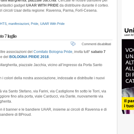
rdini Margherita
,
piazzale Jacchia
. Cercate le nostre bandiere per
antastici gadget
UAAR WITH PRIDE
da distribuire durante il corteo.
tri circoli Uaar della regione: Ravenna, Parma, Forlì-Cesena.
GHTS
,
manifestazioni
,
Pride
,
UAAR With Pride
to 7 luglio
su
Commenti disabilitati
Uaar
ltre associazioni del
Comitato Bologna Pride
, invita tutt*
sabato 7
with
le del
BOLOGNA PRIDE 2018
.
Pride!
Tutt*
 Margherita, piazzale Jacchia, vicino all’ingresso da Porta Santo
al
corteo
di
i colori della nostra associazione, indossate e distribuite i nuovi
sabato
7
rà
via Santo Stefano,
via Farini, via Castiglione fin sotto le Torri, via
luglio
giore fino alla porta, viale Carducci, via Dante, nuovamente via
gherita.
n il banner e le bandiere UAAR, insieme ai circoli di Ravenna e di
bandiere di BProud.