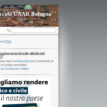
rcolo UAAR Bologna
feed
RSS
ggiornamenti sulle attività del
o?
una mail a
bologna@uaar.it
chiedendo di
e la nostra newsletter.
i su
Facebook
e
Twitter