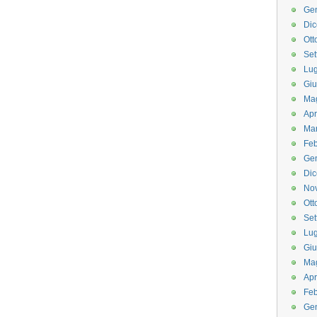
Ge
Di
Ott
Set
Lug
Gi
Ma
Apr
Ma
Feb
Ge
Di
No
Ott
Set
Lug
Gi
Ma
Apr
Feb
Ge