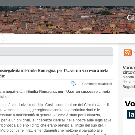
Ci
Vuoi a
ransnegatività in Emilia-Romagna: per l’Uaar un successo a metà
circol
che
Manda 
ricever
su
Commenti disabilitati
Seguic
Passa
ransnegatività in Emilia-Romagna: per l’Uaar un successo a metà
la
liche.
legge
regionale
età, diritti civili monchi». Così il coordinatore del Circolo Uaar di
contro
vazione della legge regionale contro le discriminazioni e le
l’omotransne
suale o dall’identità di genere. «Come è stato per il divorzio,
in
 per le unioni civili, le ingerenze clericali nelle nostre aule legislative
Emilia-
nosca a pieno i diritti che erano previsti all’inizio del suo iter. Il
Romagna:
 Moro contiene infatti emendamenti che mettono il bavaglio alle
per