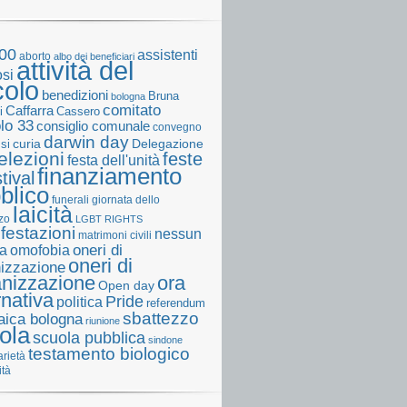
00
assistenti
aborto
albo dei beneficiari
attività del
osi
colo
benedizioni
Bruna
bologna
comitato
Caffarra
Cassero
i
olo 33
consiglio comunale
convegno
darwin day
curia
Delegazione
ssi
elezioni
feste
festa dell'unità
finanziamento
tival
blico
funerali
giornata dello
laicità
zo
LGBT RIGHTS
festazioni
nessun
matrimoni civili
a
omofobia
oneri di
oneri di
izzazione
anizzazione
ora
Open day
rnativa
Pride
politica
referendum
sbattezzo
laica bologna
riunione
ola
scuola pubblica
sindone
testamento biologico
arietà
ità