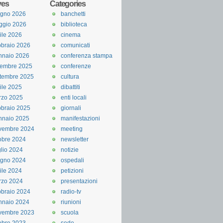
ves
Categories
ugno 2026
banchetti
ggio 2026
biblioteca
ile 2026
cinema
braio 2026
comunicati
nnaio 2026
conferenza stampa
cembre 2025
conferenze
tembre 2025
cultura
ile 2025
dibattiti
rzo 2025
enti locali
braio 2025
giornali
nnaio 2025
manifestazioni
vembre 2024
meeting
obre 2024
newsletter
lio 2024
notizie
ugno 2024
ospedali
ile 2024
petizioni
rzo 2024
presentazioni
braio 2024
radio-tv
nnaio 2024
riunioni
vembre 2023
scuola