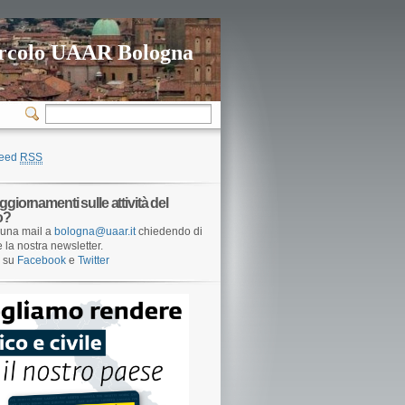
rcolo UAAR Bologna
feed
RSS
ggiornamenti sulle attività del
o?
una mail a
bologna@uaar.it
chiedendo di
e la nostra newsletter.
i su
Facebook
e
Twitter
gatività