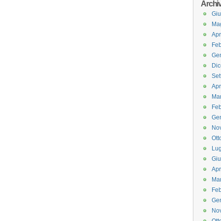
Archi
Gi
Ma
Apr
Feb
Ge
Di
Set
Apr
Ma
Feb
Ge
No
Ott
Lug
Gi
Apr
Ma
Feb
Ge
No