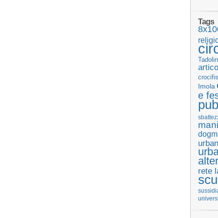
Tags
8x10
religi
cir
Tadolin
artic
crocifi
Imola
e fes
pub
sbattez
mani
dogm
urban
urb
alte
rete 
scu
sussidi
univers