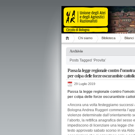
Chi siamo
Biblioteca
Bilanci
Archivio
Posts Tagged ‘Provita’
Passa la legge regionale contro l’omot
per colpa delle forze oscurantiste cattoli
29 Luglio 2019
Passa la legge regionale contro l’omot
per colpa delle forze oscurantiste catto
«Ancora una volta festeggiamo successi a m
Bologna Andrea Ruggeri commenta l’appro
violenze determinate dall’orientamento ses
l’aborto, la rettifica anagrafica del sesso e
impediscono di licenziare una legge che rico
testo approvato sabato scorso in via Aldo