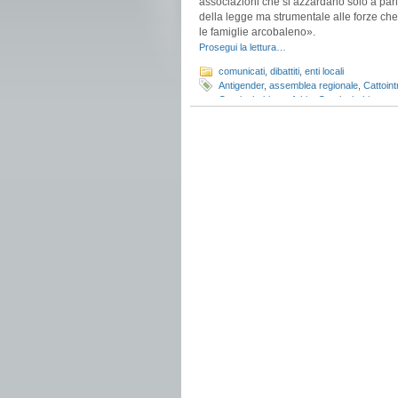
associazioni che si azzardano solo a parl
della legge ma strumentale alle forze ch
le famiglie arcobaleno».
Prosegui la lettura…
comunicati
,
dibattiti
,
enti locali
Antigender
,
assemblea regionale
,
Cattoin
Omolesbobitransfobia
,
Omolesbobitransne
regione