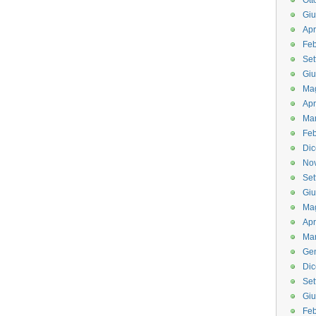
Ott
Gi
Apr
Feb
Set
Gi
Ma
Apr
Ma
Feb
Di
No
Set
Gi
Ma
Apr
Ma
Ge
Di
Set
Gi
Feb