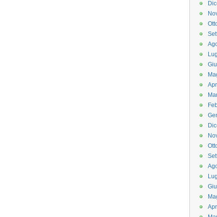
Di
No
Ott
Set
Ago
Lug
Gi
Ma
Apr
Ma
Feb
Ge
Di
No
Ott
Set
Ago
Lug
Gi
Ma
Apr