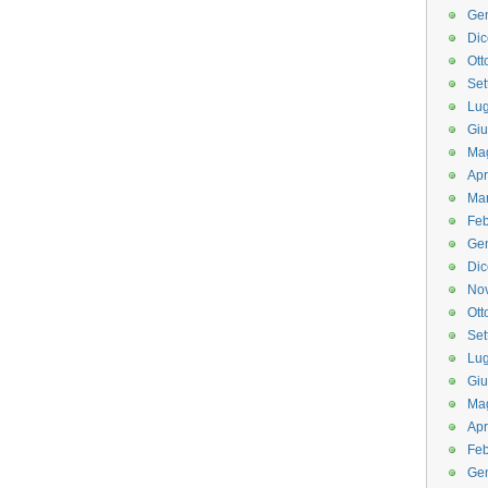
Ge
Di
Ott
Set
Lug
Gi
Ma
Apr
Ma
Feb
Ge
Di
No
Ott
Set
Lug
Gi
Ma
Apr
Feb
Ge