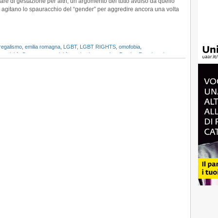
are di gestazione per altri, un argomento del tutto avulso da quello
l’Uaar
e agitano lo spauracchio del “gender” per aggredire ancora una volta
un
successo
a
metà
per
tregalismo
,
emilia romagna
,
LGBT
,
LGBT RIGHTS
,
omofobia
,
colpa
gatività
,
Omotransnegatività
,
partito democratico
,
Provita
,
Reazionari
,
delle
forze
oscurantiste
cattoliche